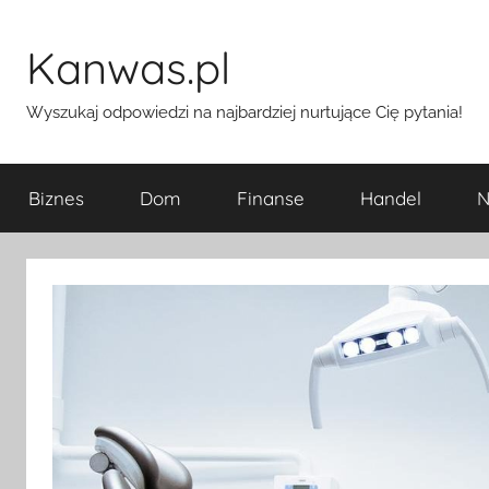
Przejdź
do
Kanwas.pl
treści
Wyszukaj odpowiedzi na najbardziej nurtujące Cię pytania!
Biznes
Dom
Finanse
Handel
N