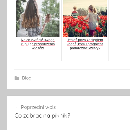
Na co zwrócić uwagę
Jesteś poza zasięgiem
kupując przedłużenia
kogoś, komu pragniesz
włosów
podarować kwiaty?
Blog
Nawigacja
Poprzedni wpis
Co zabrać na piknik?
wpisu