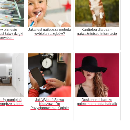
w biznesie
Jaka jest najlepsza metoda
Kardiolog dla psa –
t łatwy dzięki
wybielania zębów?
najważniejsze informacje
omysłom!
leży pamiętać
Jak Wybrać Słowa
Doskonała i bardzo
wnętrze salonu
Kluczowe Do
polecana metoda hairtalk
Pozycjonowania, Opinie