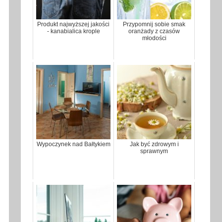
Produkt najwyższej jakości
Przypomnij sobie smak
- kanabialica krople
oranżady z czasów
młodości
Wypoczynek nad Bałtykiem
Jak być zdrowym i
sprawnym