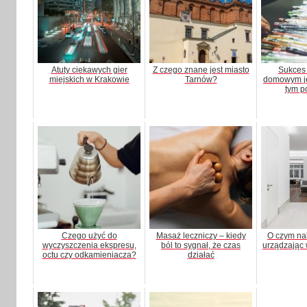
Atuty ciekawych gier
Z czego znane jest miasto
Sukces 
miejskich w Krakowie
Tarnów?
domowym jes
tym p
Czego użyć do
Masaż leczniczy – kiedy
O czym na
wyczyszczenia ekspresu,
ból to sygnał, że czas
urządzając 
octu czy odkamieniacza?
działać