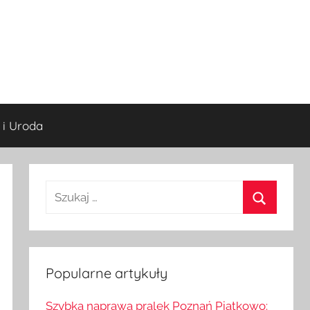
 i Uroda
S
z
S
u
z
k
u
a
Popularne artykuły
k
j
a
Szybka naprawa pralek Poznań Piątkowo: