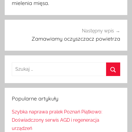
wpisu
mielenia mięsa.
Następny wpis
Zamawiamy oczyszczacz powietrza
S
z
S
u
z
k
u
Popularne artykuły
a
k
j
Szybka naprawa pralek Poznań Piątkowo:
a
:
Doświadczony serwis AGD i regeneracja
j
urządzeń