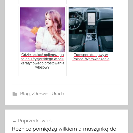
Gdzie szukać najlepszego
Transport drogowy w
salonu fryzjerskiego w celu
Polsce: Wprowadzenie
keratynowego prostowania
włosów?
Blog
,
Zdrowie i Uroda
Poprzedni wpis
Nawigacja
Różnice pomiędzy wilkiem a maszynką do