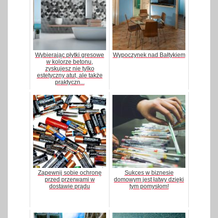
Wybierając płytki gresowe
Wypoczynek nad Bałtykiem
w kolorze betonu,
zyskujesz nie tylko
estetyczny atut, ale także
praktyczn...
Zapewnij sobie ochronę
Sukces w biznesie
przed przerwami w
domowym jest łatwy dzięki
dostawie prądu
tym pomysłom!