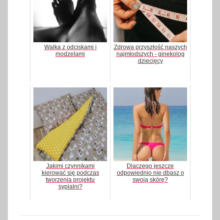
Walka z odciskami i
Zdrowa przyszłość naszych
modzelami
najmłodszych - ginekolog
dziecięcy
Jakimi czynnikami
Dlaczego jeszcze
kierować się podczas
odpowiednio nie dbasz o
tworzenia projektu
swoją skórę?
sypialni?