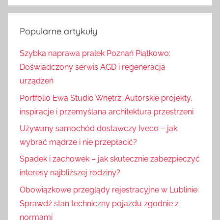
S
u
z
k
u
Popularne artykuły
a
k
j
Szybka naprawa pralek Poznań Piątkowo:
a
:
Doświadczony serwis AGD i regeneracja
j
urządzeń
Portfolio Ewa Studio Wnętrz: Autorskie projekty,
inspiracje i przemyślana architektura przestrzeni
Używany samochód dostawczy Iveco – jak
wybrać mądrze i nie przepłacić?
Spadek i zachowek – jak skutecznie zabezpieczyć
interesy najbliższej rodziny?
Obowiązkowe przeglądy rejestracyjne w Lublinie:
Sprawdź stan techniczny pojazdu zgodnie z
normami