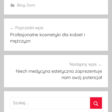
Blog
,
Dom
Poprzedni wpis
Nawigacja
Profesjonalne kosmetyki dla kobiet i
wpisu
mężczyzn
Następny wpis
Niech medycyna estetyczna zaprezentuje
nam swój potencjał
S
z