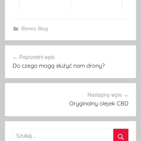
Biznes
,
Blog
Poprzedni wpis
Nawigacja
Do czego mogą służyć nam drony?
wpisu
Następny wpis
Oryginalny olejek CBD
S