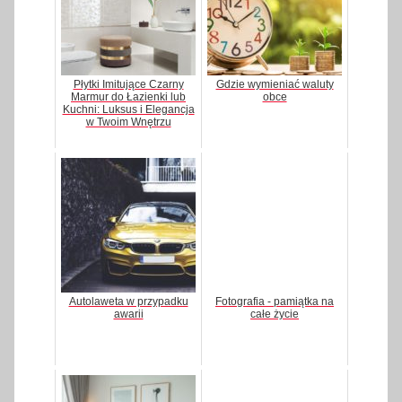
Płytki Imitujące Czarny
Gdzie wymieniać waluty
Marmur do Łazienki lub
obce
Kuchni: Luksus i Elegancja
w Twoim Wnętrzu
Autolaweta w przypadku
Fotografia - pamiątka na
awarii
całe życie