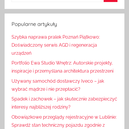
z
S
u
z
k
u
Popularne artykuły
a
k
j
Szybka naprawa pralek Poznań Piątkowo:
a
:
Doświadczony serwis AGD i regeneracja
j
urządzeń
Portfolio Ewa Studio Wnętrz: Autorskie projekty,
inspiracje i przemyślana architektura przestrzeni
Używany samochód dostawczy Iveco – jak
wybrać mądrze i nie przepłacić?
Spadek i zachowek – jak skutecznie zabezpieczyć
interesy najbliższej rodziny?
Obowiązkowe przeglądy rejestracyjne w Lublinie:
Sprawdź stan techniczny pojazdu zgodnie z