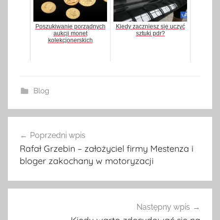
Poszukiwanie porządnych
Kiedy zaczniesz się uczyć
aukcji monet
sztuki pdr?
kolekcjonerskich
Blog
Poprzedni wpis
Nawigacja
Rafał Grzebin – założyciel firmy Mestenza i
wpisu
bloger zakochany w motoryzacji
Następny wpis