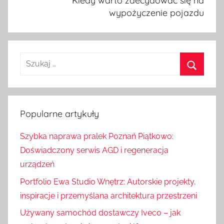
Kiedy warto zdecydować się na
wypożyczenie pojazdu
S
z
S
u
z
k
u
Popularne artykuły
a
k
j
Szybka naprawa pralek Poznań Piątkowo:
a
:
Doświadczony serwis AGD i regeneracja
j
urządzeń
Portfolio Ewa Studio Wnętrz: Autorskie projekty,
inspiracje i przemyślana architektura przestrzeni
Używany samochód dostawczy Iveco – jak