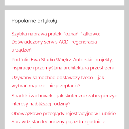
S
u
z
k
u
Popularne artykuły
a
k
j
Szybka naprawa pralek Poznań Piątkowo:
a
:
Doświadczony serwis AGD i regeneracja
j
urządzeń
Portfolio Ewa Studio Wnętrz: Autorskie projekty,
inspiracje i przemyślana architektura przestrzeni
Używany samochód dostawczy Iveco – jak
wybrać mądrze i nie przepłacić?
Spadek i zachowek – jak skutecznie zabezpieczyć
interesy najbliższej rodziny?
Obowiązkowe przeglądy rejestracyjne w Lublinie:
Sprawdź stan techniczny pojazdu zgodnie z