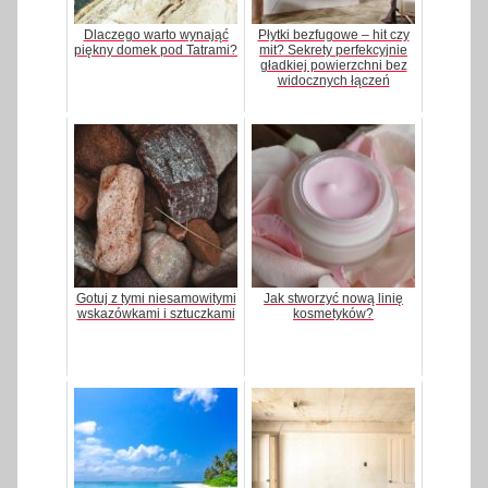
Dlaczego warto wynająć
Płytki bezfugowe – hit czy
piękny domek pod Tatrami?
mit? Sekrety perfekcyjnie
gładkiej powierzchni bez
widocznych łączeń
Gotuj z tymi niesamowitymi
Jak stworzyć nową linię
wskazówkami i sztuczkami
kosmetyków?