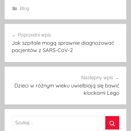
Blog
Poprzedni wpis
Nawigacja
Jak szpitale mogą sprawnie diagnozować
wpisu
pacjentów z SARS-CoV-2
Następny wpis
Dzieci w różnym wieku uwielbiają się bawić
klockami Lego
S
z