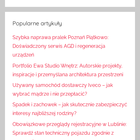
S
u
z
k
u
Popularne artykuły
a
k
j
Szybka naprawa pralek Poznań Piątkowo:
a
:
Doświadczony serwis AGD i regeneracja
j
urządzeń
Portfolio Ewa Studio Wnętrz: Autorskie projekty,
inspiracje i przemyślana architektura przestrzeni
Używany samochód dostawczy Iveco – jak
wybrać mądrze i nie przepłacić?
Spadek i zachowek – jak skutecznie zabezpieczyć
interesy najbliższej rodziny?
Obowiązkowe przeglądy rejestracyjne w Lublinie:
Sprawdź stan techniczny pojazdu zgodnie z