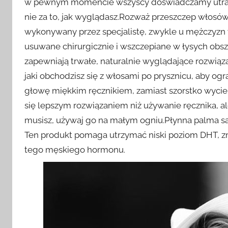
w pewnym momencie wszyscy doświadczamy utraty wło
nie za to, jak wyglądasz.Rozważ przeszczep włosó
wykonywany przez specjalistę, zwykle u mężczyzn w
usuwane chirurgicznie i wszczepiane w łysych obsz
zapewniają trwałe, naturalnie wyglądające rozwią
jaki obchodzisz się z włosami po prysznicu, aby ogr
głowę miękkim ręcznikiem, zamiast szorstko wyci
się lepszym rozwiązaniem niż używanie ręcznika, 
musisz, używaj go na małym ogniu.Płynna palma s
Ten produkt pomaga utrzymać niski poziom DHT, zm
tego męskiego hormonu.