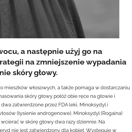
wocu, a następnie użyj go na
rategii na zmniejszenie wypadania
ie skóry głowy.
o mieszków włosowych, a także pomaga w dostarczaniu
sowania skóry głowy połóż obie ręce na głowie i
 dwa zatwierdzone przez FDA leki, Minoksydyl i
włosów (łysienie androgenowe). Minoksydyl (Rogaina)
 wcierać w skórę głowy dwa razy dziennie. Na
teryd nie jest zatwierdzony dla kobiet. Występuje w