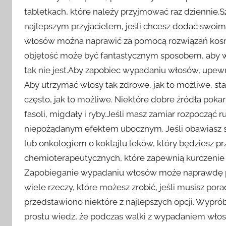
tabletkach, które należy przyjmować raz dziennie
najlepszym przyjacielem, jeśli chcesz dodać swo
włosów można naprawić za pomocą rozwiązań kos
objętość może być fantastycznym sposobem, aby wł
tak nie jest.Aby zapobiec wypadaniu włosów, upewnij
Aby utrzymać włosy tak zdrowe, jak to możliwe, sta
często, jak to możliwe. Niektóre dobre źródła poka
fasoli, migdały i ryby.Jeśli masz zamiar rozpoczą
niepożądanym efektem ubocznym. Jeśli obawiasz 
lub onkologiem o koktajlu leków, który będziesz 
chemioterapeutycznych, które zapewnią kurczenie
Zapobieganie wypadaniu włosów może naprawdę po
wiele rzeczy, które możesz zrobić, jeśli musisz po
przedstawiono niektóre z najlepszych opcji. Wypróbuj
prostu wiedz, że podczas walki z wypadaniem wło