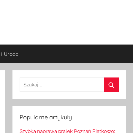
 i Uroda
S
z
S
u
z
k
u
a
Popularne artykuły
k
j
a
Szybka naprawa pralek Poznań Piątkowo: