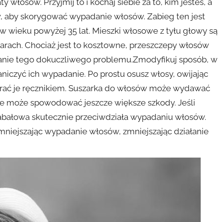
sów. Przyjmij to i kochaj siebie za to, kim jesteś, a
w, aby skorygować wypadanie włosów. Zabieg ten jest
 wieku powyżej 35 lat. Mieszki włosowe z tyłu głowy są
arach. Chociaż jest to kosztowne, przeszczepy włosów
zanie tego dokuczliwego problemu.Zmodyfikuj sposób, w
aniczyć ich wypadanie. Po prostu osusz włosy, owijając
erać je ręcznikiem. Suszarka do włosów może wydawać
ale może spowodować jeszcze większe szkody. Jeśli
abałowa skutecznie przeciwdziała wypadaniu włosów.
niejszając wypadanie włosów, zmniejszając działanie