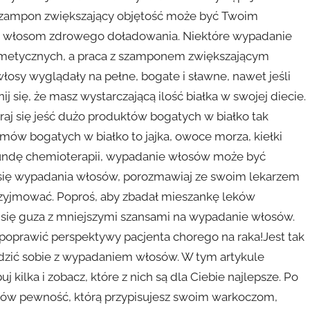
.Szampon zwiększający objętość może być Twoim
im włosom zdrowego doładowania. Niektóre wypadanie
metycznych, a praca z szamponem zwiększającym
osy wyglądały na pełne, bogate i sławne, nawet jeśli
 się, że masz wystarczającą ilość białka w swojej diecie.
raj się jeść dużo produktów bogatych w białko tak
rmów bogatych w białko to jajka, owoce morza, kiełki
ć rundę chemioterapii, wypadanie włosów może być
się wypadania włosów, porozmawiaj ze swoim lekarzem
przyjmować. Poproś, aby zbadał mieszankę leków
 się guza z mniejszymi szansami na wypadanie włosów.
prawić perspektywy pacjenta chorego na raka!Jest tak
radzić sobie z wypadaniem włosów. W tym artykule
 kilka i zobacz, które z nich są dla Ciebie najlepsze. Po
sów pewność, którą przypisujesz swoim warkoczom,