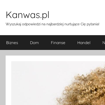
Przejdź
do
Kanwas.pl
treści
Wyszukaj odpowiedzi na najbardziej nurtujące Cię pytania!
Biznes
Dom
Finanse
Handel
N