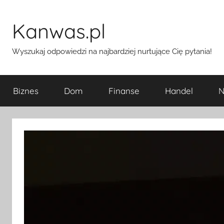
Przejdź
do
Kanwas.pl
treści
Wyszukaj odpowiedzi na najbardziej nurtujące Cię pytania!
Biznes
Dom
Finanse
Handel
N