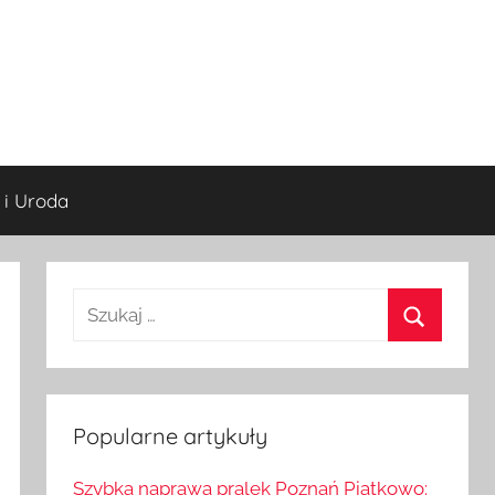
 i Uroda
S
z
S
u
z
k
u
a
Popularne artykuły
k
j
a
Szybka naprawa pralek Poznań Piątkowo: