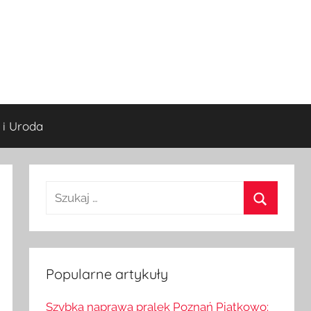
 i Uroda
S
z
S
u
z
k
u
a
Popularne artykuły
k
j
a
Szybka naprawa pralek Poznań Piątkowo: