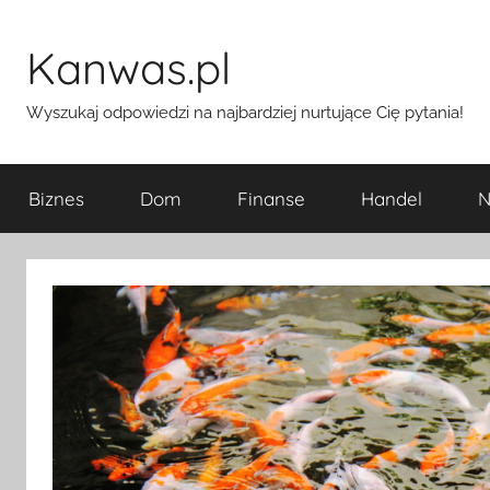
Przejdź
do
Kanwas.pl
treści
Wyszukaj odpowiedzi na najbardziej nurtujące Cię pytania!
Biznes
Dom
Finanse
Handel
N