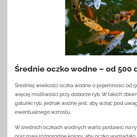
Średnie oczko wodne – od 500 d
Średniej wielkości oczka wodne o pojemności od 50
więcej możliwości przy doborze ryb. W takich zbio
gatunki ryb, jednak ważne jest, aby wziąć pod uwag
ewentualnego wzrostu.
W średnich oczkach wodnych warto postawić na ry
oraz mają różnorodne kolory, aby oczko wyglądało j