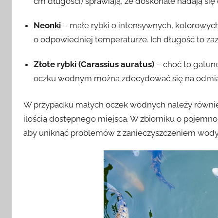
cm długości) sprawiają, że doskonale nadają się 
Neonki
– małe rybki o intensywnych, kolorowych
o odpowiedniej temperaturze. Ich długość to za
Złote rybki (Carassius auratus)
– choć to gatune
oczku wodnym można zdecydować się na odmiany 
W przypadku małych oczek wodnych należy również
ilością dostępnego miejsca. W zbiorniku o pojemnośc
aby uniknąć problemów z zanieczyszczeniem wody