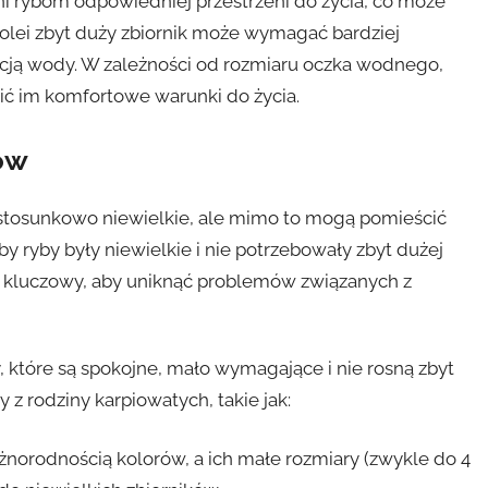
i rybom odpowiedniej przestrzeni do życia, co może
olei zbyt duży zbiornik może wymagać bardziej
cją wody. W zależności od rozmiaru oczka wodnego,
ć im komfortowe warunki do życia.
ów
 stosunkowo niewielkie, ale mimo to mogą pomieścić
by ryby były niewielkie i nie potrzebowały zbyt dużej
t kluczowy, aby uniknąć problemów związanych z
, które są spokojne, mało wymagające i nie rosną zbyt
 rodziny karpiowatych, takie jak:
różnorodnością kolorów, a ich małe rozmiary (zwykle do 4