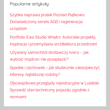
u
Popularne artykuły
a
k
j
Szybka naprawa pralek Poznań Piątkowo:
a
:
Doświadczony serwis AGD i regeneracja
j
urządzeń
Portfolio Ewa Studio Wnętrz: Autorskie projekty,
inspiracje i przemyślana architektura przestrzeni
Używany samochód dostawczy Iveco – jak
wybrać mądrze i nie przepłacić?
Spadek i zachowek – jak skutecznie zabezpieczyć
interesy najbliższej rodziny?
Obowiązkowe przeglądy rejestracyjne w Lublinie:
Sprawdź stan techniczny pojazdu zgodnie z
normami