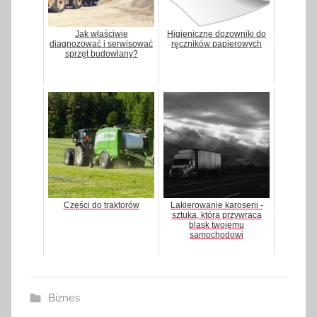
Jak właściwie
Higieniczne dozowniki do
diagnozować i serwisować
ręczników papierowych
sprzęt budowlany?
Części do traktorów
Lakierowanie karoserii -
sztuka, która przywraca
blask twojemu
samochodowi
Biznes