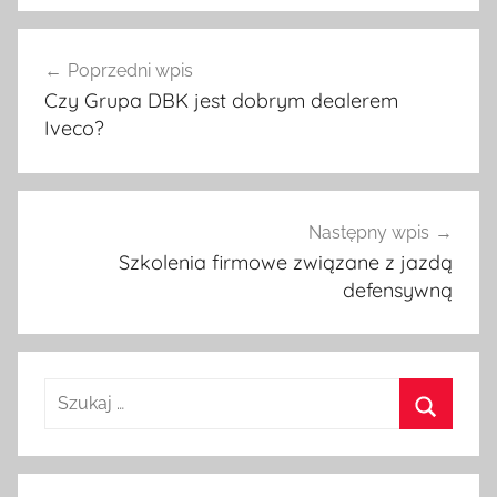
Poprzedni wpis
Nawigacja
Czy Grupa DBK jest dobrym dealerem
wpisu
Iveco?
Następny wpis
Szkolenia firmowe związane z jazdą
defensywną
S
z
S
u
z
k