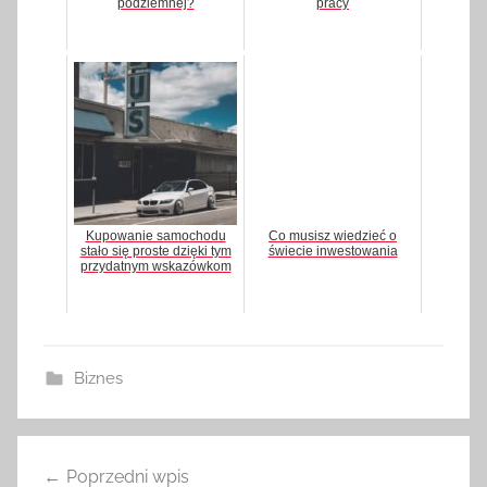
podziemnej?
pracy
Kupowanie samochodu
Co musisz wiedzieć o
stało się proste dzięki tym
świecie inwestowania
przydatnym wskazówkom
Biznes
Poprzedni wpis
Nawigacja