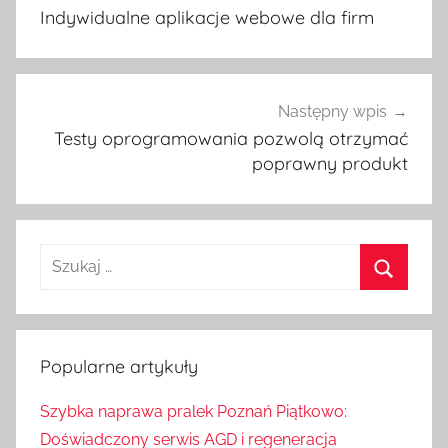
Indywidualne aplikacje webowe dla firm
wpisu
Następny wpis
Testy oprogramowania pozwolą otrzymać
poprawny produkt
S
z
S
u
z
k
u
Popularne artykuły
a
k
j
Szybka naprawa pralek Poznań Piątkowo:
a
:
Doświadczony serwis AGD i regeneracja
j