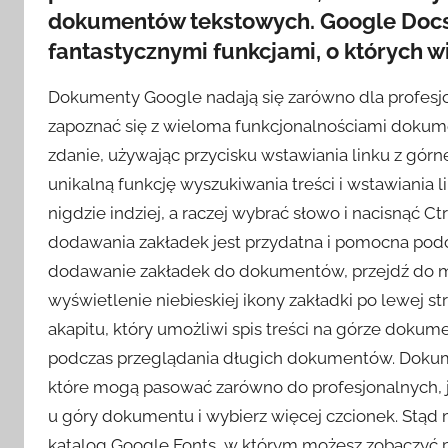
dokumentów tekstowych. Google Docs 
fantastycznymi funkcjami, o których wi
Dokumenty Google nadają się zarówno dla profesjon
zapoznać się z wieloma funkcjonalnościami doku
zdanie, używając przycisku wstawiania linku z gó
unikalną funkcję wyszukiwania treści i wstawiania l
nigdzie indziej, a raczej wybrać słowo i nacisnąć Ctr
dodawania zakładek jest przydatna i pomocna pod
dodawanie zakładek do dokumentów, przejdź do m
wyświetlenie niebieskiej ikony zakładki po lewej 
akapitu, który umożliwi spis treści na górze dokum
podczas przeglądania długich dokumentów. Dokume
które mogą pasować zarówno do profesjonalnych, j
u góry dokumentu i wybierz więcej czcionek. Stąd
katalog Google Fonts, w którym możesz zobaczyć 