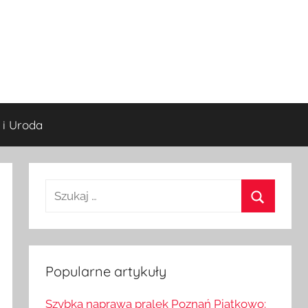
 i Uroda
S
z
S
u
z
k
u
a
Popularne artykuły
k
j
a
Szybka naprawa pralek Poznań Piątkowo: