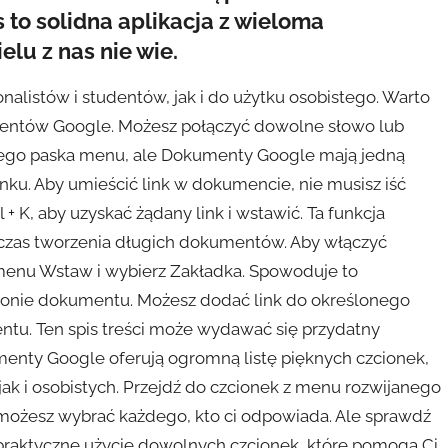
to solidna aplikacja z wieloma
elu z nas nie wie.
alistów i studentów, jak i do użytku osobistego. Warto
mentów Google. Możesz połączyć dowolne słowo lub
rnego paska menu, ale Dokumenty Google mają jedną
inku. Aby umieścić link w dokumencie, nie musisz iść
l + K, aby uzyskać żądany link i wstawić. Ta funkcja
czas tworzenia długich dokumentów. Aby włączyć
enu Wstaw i wybierz Zakładka. Spowoduje to
stronie dokumentu. Możesz dodać link do określonego
entu. Ten spis treści może wydawać się przydatny
nty Google oferują ogromną listę pięknych czcionek,
ak i osobistych. Przejdź do czcionek z menu rozwijanego
 możesz wybrać każdego, kto ci odpowiada. Ale sprawdź
praktyczne użycie dowolnych czcionek, które pomogą Ci