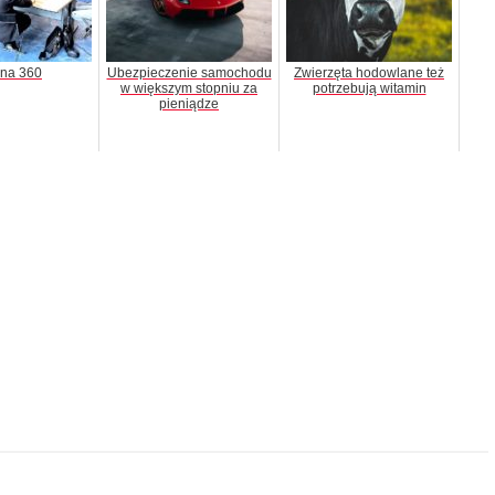
na 360
Ubezpieczenie samochodu
Zwierzęta hodowlane też
w większym stopniu za
potrzebują witamin
pieniądze