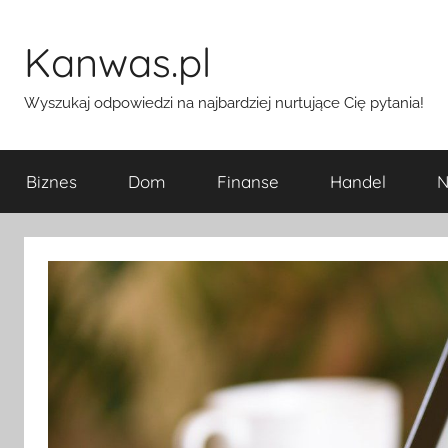
Przejdź
do
Kanwas.pl
treści
Wyszukaj odpowiedzi na najbardziej nurtujące Cię pytania!
Biznes
Dom
Finanse
Handel
N