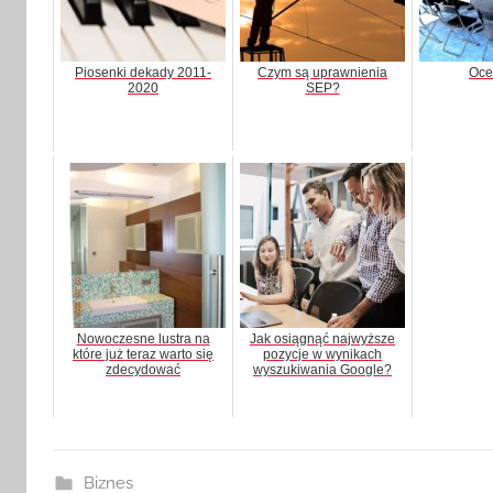
Piosenki dekady 2011-
Czym są uprawnienia
Oce
2020
SEP?
Nowoczesne lustra na
Jak osiągnąć najwyższe
które już teraz warto się
pozycje w wynikach
zdecydować
wyszukiwania Google?
Biznes