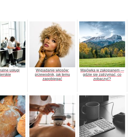
nalne usługi
Wypadanie włosów:
Majówka w zakopanem —
zjerskie
przewodnik, jak temu
gdzie się zatrzymać, co
zapobiegać
zobaczyć?