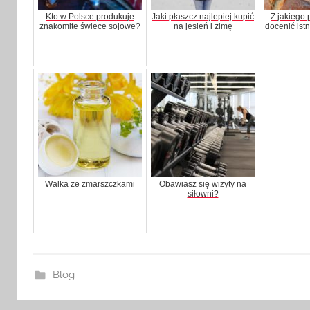
Kto w Polsce produkuje
Jaki płaszcz najlepiej kupić
Z jakiego
znakomite świece sojowe?
na jesień i zimę
docenić istn
Walka ze zmarszczkami
Obawiasz się wizyty na
siłowni?
Blog