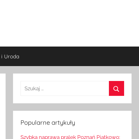
 i Uroda
S
z
S
u
z
k
u
a
Popularne artykuły
k
j
a
Szybka naprawa pralek Poznań Piątkowo: