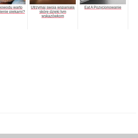
 powodu warto
Utrzymaj swoją wspaniałą
Eat A Pozycjonowanie
ienie piekarni?
skórę dzięki tym
wskazówkom