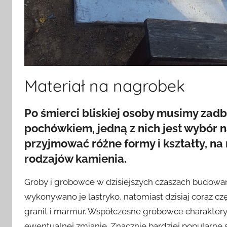
Materiał na nagrobek
Po śmierci bliskiej osoby musimy zadb
pochówkiem, jedną z nich jest wybór
przyjmować różne formy i kształty, na
rodzajów kamienia.
Groby i grobowce w dzisiejszych czaszach budowan
wykonywano je lastryko, natomiast dzisiaj coraz czę
granit i marmur. Współczesne grobowce charakteryzuj
ewentualnej zmianie. Znacznie bardziej popularne