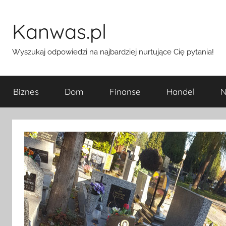
Przejdź
do
Kanwas.pl
treści
Wyszukaj odpowiedzi na najbardziej nurtujące Cię pytania!
Biznes
Dom
Finanse
Handel
N