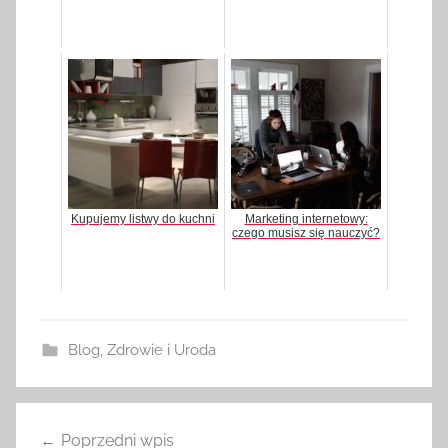
Kupujemy listwy do kuchni
Marketing internetowy:
czego musisz się nauczyć?
Blog
,
Zdrowie i Uroda
Poprzedni wpis
Nawigacja