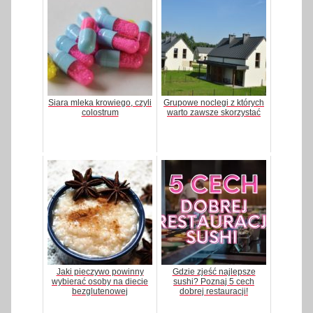
Siara mleka krowiego, czyli
Grupowe noclegi z których
colostrum
warto zawsze skorzystać
Jaki pieczywo powinny
Gdzie zjeść najlepsze
wybierać osoby na diecie
sushi? Poznaj 5 cech
bezglutenowej
dobrej restauracji!