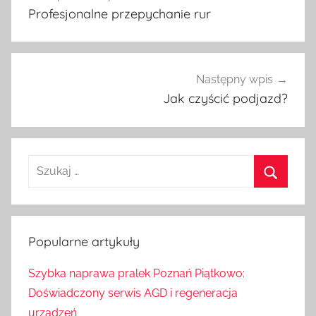
Profesjonalne przepychanie rur
wpisu
Następny wpis
Jak czyścić podjazd?
S
z
S
u
z
k
u
Popularne artykuły
a
k
j
Szybka naprawa pralek Poznań Piątkowo:
a
:
Doświadczony serwis AGD i regeneracja
j
urządzeń