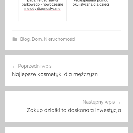
Badanie usg stawu
Profesjonalna pomoc
barkowego - nowoczesne
okulistyczna dla dzieci
metody diagnostyczne
Blog
,
Dom
,
Nieruchomości
Poprzedni wpis
Nawigacja
Najlepsze kosmetyki dla mężczyzn
wpisu
Następny wpis
Zakup działki to doskonała inwestycja