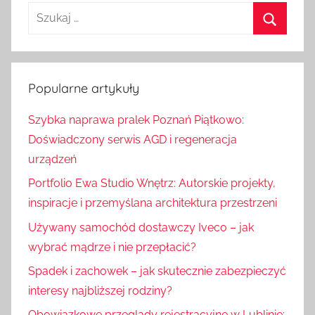
S
z
S
u
z
k
u
Popularne artykuły
a
k
j
Szybka naprawa pralek Poznań Piątkowo:
a
:
Doświadczony serwis AGD i regeneracja
j
urządzeń
Portfolio Ewa Studio Wnętrz: Autorskie projekty,
inspiracje i przemyślana architektura przestrzeni
Używany samochód dostawczy Iveco – jak
wybrać mądrze i nie przepłacić?
Spadek i zachowek – jak skutecznie zabezpieczyć
interesy najbliższej rodziny?
Obowiązkowe przeglądy rejestracyjne w Lublinie: