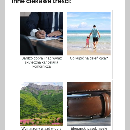
Inne ciekawe treści:
Bardzo dobra i nad wyraz
Co kupić na dzień ojca?
skuteczna kancelaria
komornicza
Wymarzony wjazd w góry
Elegancki pasek męski