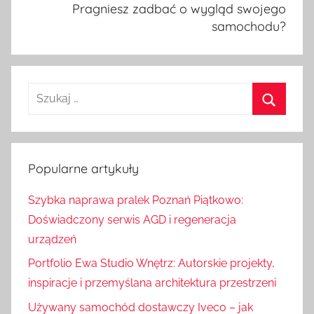
Pragniesz zadbać o wygląd swojego
samochodu?
S
z
S
u
z
k
u
Popularne artykuły
a
k
j
Szybka naprawa pralek Poznań Piątkowo:
a
:
Doświadczony serwis AGD i regeneracja
j
urządzeń
Portfolio Ewa Studio Wnętrz: Autorskie projekty,
inspiracje i przemyślana architektura przestrzeni
Używany samochód dostawczy Iveco – jak