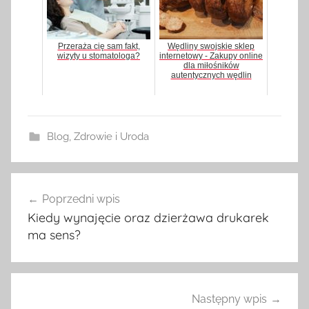
Przeraża cię sam fakt,
Wędliny swojskie sklep
wizyty u stomatologa?
internetowy - Zakupy online
dla miłośników
autentycznych wędlin
Blog
,
Zdrowie i Uroda
Poprzedni wpis
Nawigacja
Kiedy wynajęcie oraz dzierżawa drukarek
wpisu
ma sens?
Następny wpis