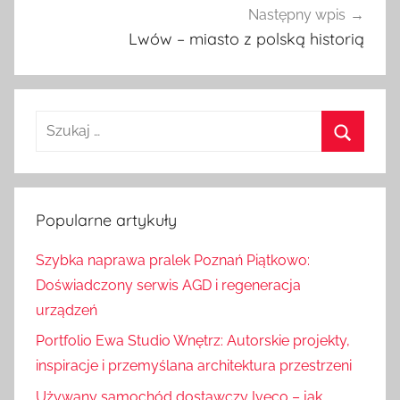
Następny wpis
Lwów – miasto z polską historią
S
z
S
u
z
k
u
Popularne artykuły
a
k
j
Szybka naprawa pralek Poznań Piątkowo:
a
:
Doświadczony serwis AGD i regeneracja
j
urządzeń
Portfolio Ewa Studio Wnętrz: Autorskie projekty,
inspiracje i przemyślana architektura przestrzeni
Używany samochód dostawczy Iveco – jak