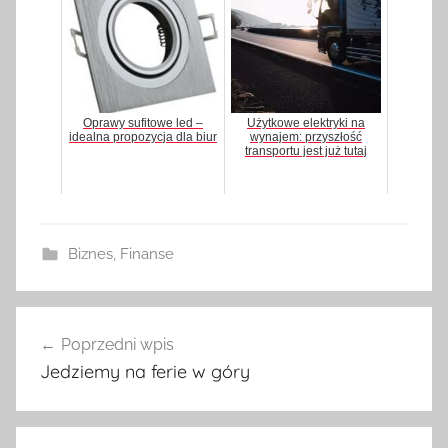
Oprawy sufitowe led –
Użytkowe elektryki na
idealna propozycja dla biur
wynajem: przyszłość
transportu jest już tutaj
Biznes
,
Finanse
Poprzedni wpis
Nawigacja
Jedziemy na ferie w góry
wpisu