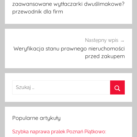
wpisu
zaawansowane wytłaczarki dwuślimakowe?
przewodnik dla firm
Następny wpis
Weryfikacja stanu prawnego nieruchomości
przed zakupem
S
z
S
u
z
k
u
Popularne artykuły
a
k
j
Szybka naprawa pralek Poznań Piątkowo:
a
: