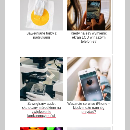
Bawełniane torby z
Kiedy należy wymienić
nadrukami
ekran LCD w naszym
telefonie?
Zewnętrzny audyt
Wsparcie serwisu iPhone –
skutecznym środkiem na
kiedy może nam się
zwiększenie
przydać?
konkurencyjności.