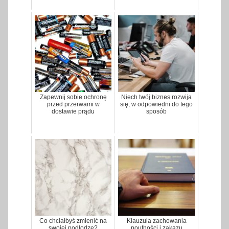
Zapewnij sobie ochronę
Niech twój biznes rozwija
przed przerwami w
się, w odpowiedni do tego
dostawie prądu
sposób
Co chciałbyś zmienić na
Klauzula zachowania
swojej podłodze?
poufności i zakazu