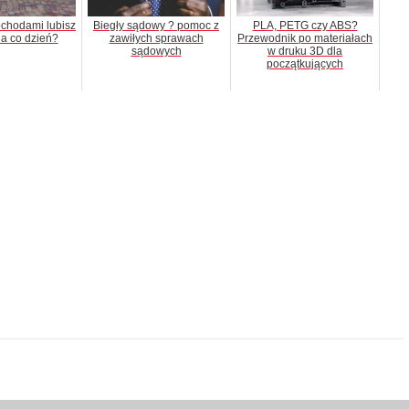
chodami lubisz
Biegły sądowy ? pomoc z
PLA, PETG czy ABS?
na co dzień?
zawiłych sprawach
Przewodnik po materiałach
sądowych
w druku 3D dla
początkujących