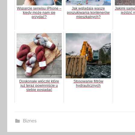
Wsparcie serwisu iPhone –
Jak wglądają wasze
Jakimi samo
kiedy może nam się
poszukiwania kontenerów
jeździć 
przydać?
mieszkalnych?
Doskonałe włóczki które
Stosowanie filtrów
już teraz powinniście u
hydraulicznych
siebie posiadać
Biznes