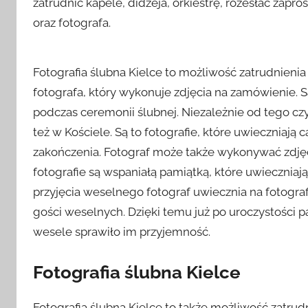
zatrudnić kapele, didżeja, orkiestrę, rozesłać zap
oraz fotografa.
Fotografia ślubna Kielce to możliwość zatrudnien
fotografa, który wykonuje zdjęcia na zamówienie. 
podczas ceremonii ślubnej. Niezależnie od tego cz
też w Kościele. Są to fotografie, które uwieczniają 
zakończenia. Fotograf może także wykonywać zdjęc
fotografie są wspaniałą pamiątką, które uwieczniaj
przyjęcia weselnego fotograf uwiecznia na fotogra
gości weselnych. Dzięki temu już po uroczystości p
wesele sprawiło im przyjemność.
Fotografia ślubna Kielce
Fotografia ślubna Kielce to także możliwość zatrudn