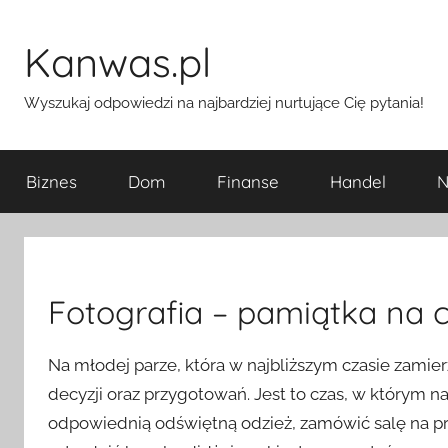
Przejdź
do
Kanwas.pl
treści
Wyszukaj odpowiedzi na najbardziej nurtujące Cię pytania!
Biznes
Dom
Finanse
Handel
N
Fotografia – pamiątka na c
Na młodej parze, która w najbliższym czasie zamie
decyzji oraz przygotowań. Jest to czas, w którym n
odpowiednią odświętną odzież, zamówić salę na pr