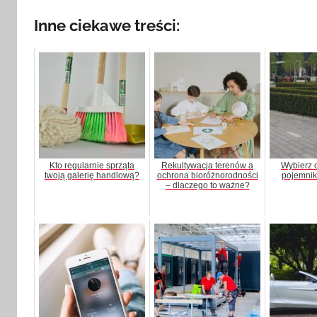
Inne ciekawe treści:
Kto regularnie sprząta
Rekultywacja terenów a
Wybierz 
twoją galerię handlową?
ochrona bioróżnorodności
pojemnik
– dlaczego to ważne?