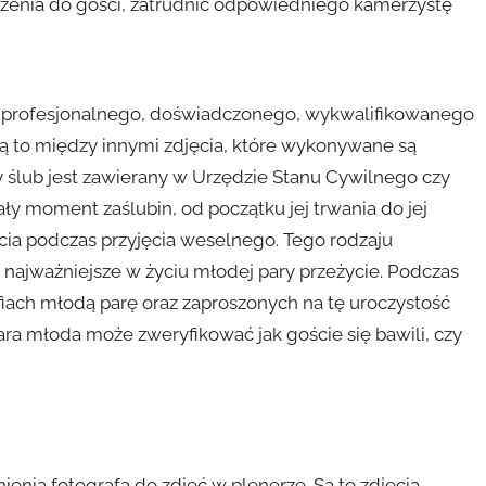
roszenia do gości, zatrudnić odpowiedniego kamerzystę
ia profesjonalnego, doświadczonego, wykwalifikowanego
Są to między innymi zdjęcia, które wykonywane są
y ślub jest zawierany w Urzędzie Stanu Cywilnego czy
cały moment zaślubin, od początku jej trwania do jej
ia podczas przyjęcia weselnego. Tego rodzaju
ą najważniejsze w życiu młodej pary przeżycie. Podczas
fiach młodą parę oraz zaproszonych na tę uroczystość
ara młoda może zweryfikować jak goście się bawili, czy
ienia fotografa do zdjęć w plenerze. Są to zdjęcia