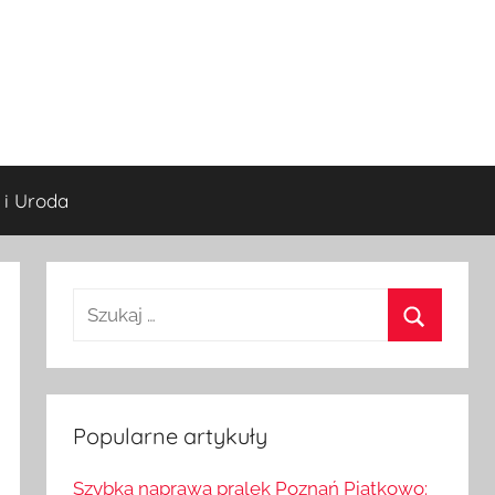
 i Uroda
S
z
S
u
z
k
u
a
Popularne artykuły
k
j
a
Szybka naprawa pralek Poznań Piątkowo: