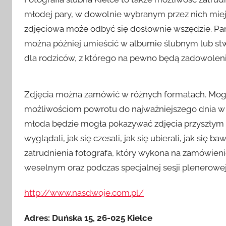
młodej pary, w dowolnie wybranym przez nich miej
zdjęciowa może odbyć się dosłownie wszędzie. Para
można później umieścić w albumie ślubnym lub stwo
dla rodziców, z którego na pewno będą zadowolenie
Zdjęcia można zamówić w różnych formatach. Mogą
możliwościom powrotu do najważniejszego dnia w ży
młoda będzie mogła pokazywać zdjęcia przyszłym p
wyglądali, jak się czesali, jak się ubierali, jak się b
zatrudnienia fotografa, który wykona na zamówienie
weselnym oraz podczas specjalnej sesji plenerowej
http://www.nasdwoje.com.pl/
Adres: Duńska 15, 26-025 Kielce