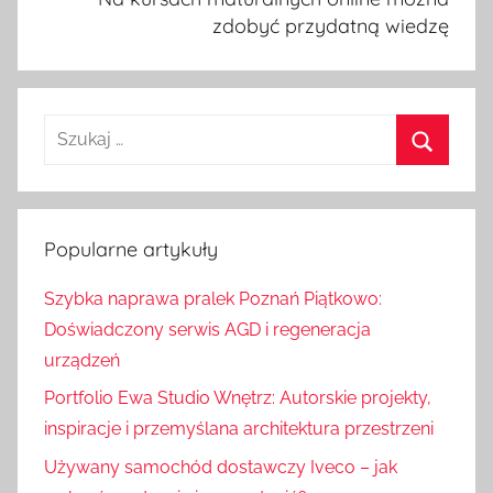
zdobyć przydatną wiedzę
S
z
S
u
z
k
u
Popularne artykuły
a
k
j
Szybka naprawa pralek Poznań Piątkowo:
a
:
Doświadczony serwis AGD i regeneracja
j
urządzeń
Portfolio Ewa Studio Wnętrz: Autorskie projekty,
inspiracje i przemyślana architektura przestrzeni
Używany samochód dostawczy Iveco – jak