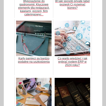
Wyposażenie do
W jaki sposób private label
gastronomii: Kluczowe
pozwoli Ci rozwinąć
elementy dla restauracji,
biznes?
kawiarni, pizzerii, firm
cateringowyc...
Karty pamięci są bardzo
Co warto wiedzieć i jak
podatne na uszkodzenia
wybrać system ERP w
2024 roku?