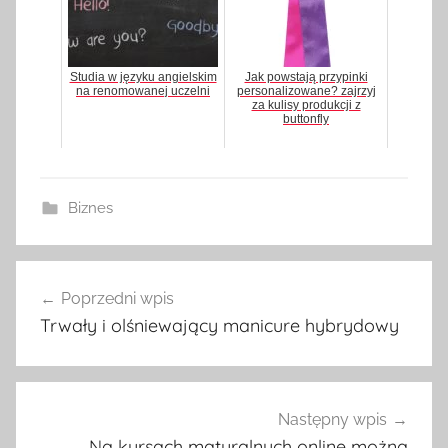
Studia w języku angielskim
Jak powstają przypinki
na renomowanej uczelni
personalizowane? zajrzyj
za kulisy produkcji z
buttonfly
Biznes
Poprzedni wpis
Nawigacja
Trwały i olśniewający manicure hybrydowy
wpisu
Następny wpis
Na kursach maturalnych online można