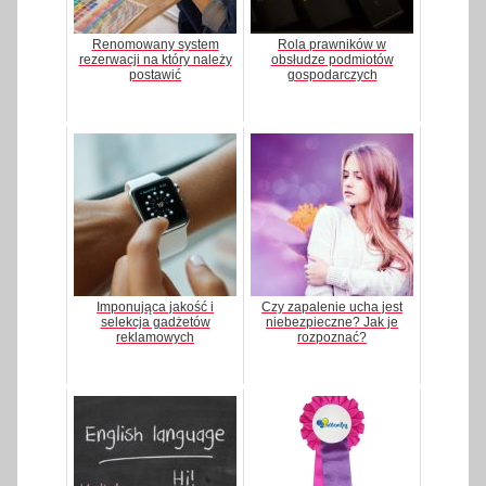
Renomowany system
Rola prawników w
rezerwacji na który należy
obsłudze podmiotów
postawić
gospodarczych
Imponująca jakość i
Czy zapalenie ucha jest
selekcja gadżetów
niebezpieczne? Jak je
reklamowych
rozpoznać?