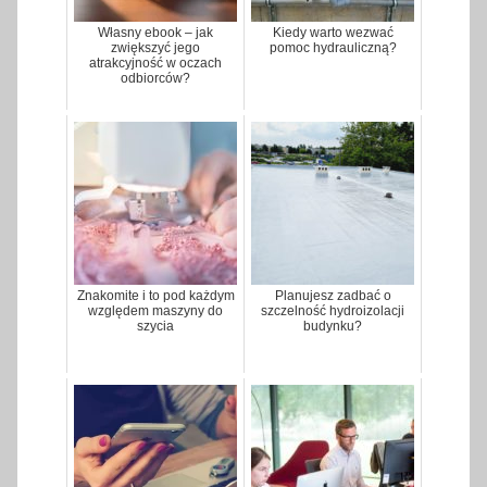
Własny ebook – jak
Kiedy warto wezwać
zwiększyć jego
pomoc hydrauliczną?
atrakcyjność w oczach
odbiorców?
Znakomite i to pod każdym
Planujesz zadbać o
względem maszyny do
szczelność hydroizolacji
szycia
budynku?