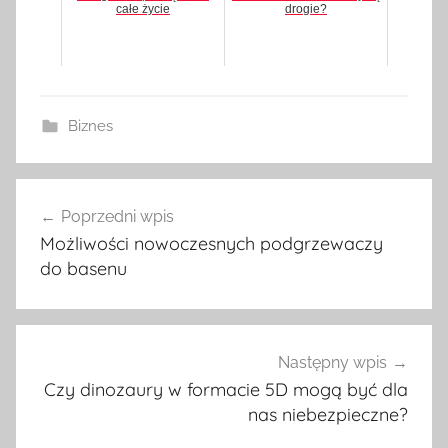
całe życie
drogie?
Biznes
Poprzedni wpis
Nawigacja
Możliwości nowoczesnych podgrzewaczy
wpisu
do basenu
Następny wpis
Czy dinozaury w formacie 5D mogą być dla
nas niebezpieczne?