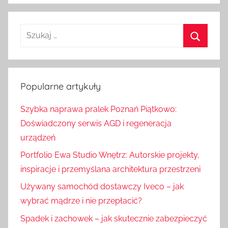
S
z
S
u
z
k
u
Popularne artykuły
a
k
j
Szybka naprawa pralek Poznań Piątkowo:
a
:
Doświadczony serwis AGD i regeneracja
j
urządzeń
Portfolio Ewa Studio Wnętrz: Autorskie projekty,
inspiracje i przemyślana architektura przestrzeni
Używany samochód dostawczy Iveco – jak
wybrać mądrze i nie przepłacić?
Spadek i zachowek – jak skutecznie zabezpieczyć