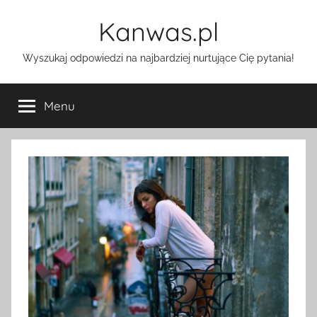
Przejdź
Kanwas.pl
do
treści
Wyszukaj odpowiedzi na najbardziej nurtujące Cię pytania!
Menu