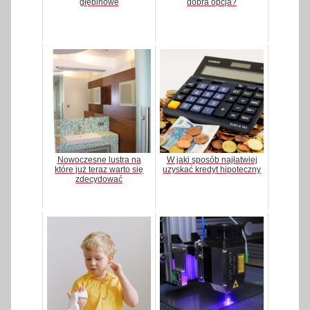
głębinowe
dobra opcja?
Nowoczesne lustra na
W jaki sposób najłatwiej
które już teraz warto się
uzyskać kredyt hipoteczny
zdecydować