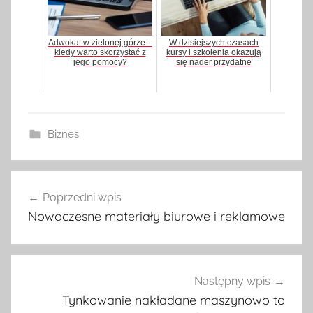
Adwokat w zielonej górze –
W dzisiejszych czasach
kiedy warto skorzystać z
kursy i szkolenia okazują
jego pomocy?
się nader przydatne
Biznes
Poprzedni wpis
Nawigacja
Nowoczesne materiały biurowe i reklamowe
wpisu
Następny wpis
Tynkowanie nakładane maszynowo to