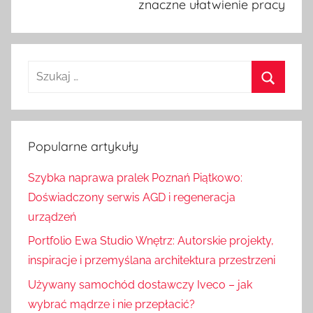
znaczne ułatwienie pracy
S
z
S
u
z
k
u
Popularne artykuły
a
k
j
Szybka naprawa pralek Poznań Piątkowo:
a
:
Doświadczony serwis AGD i regeneracja
j
urządzeń
Portfolio Ewa Studio Wnętrz: Autorskie projekty,
inspiracje i przemyślana architektura przestrzeni
Używany samochód dostawczy Iveco – jak
wybrać mądrze i nie przepłacić?