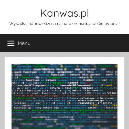
Przejdź
Kanwas.pl
do
treści
Wyszukaj odpowiedzi na najbardziej nurtujące Cię pytania!
Menu