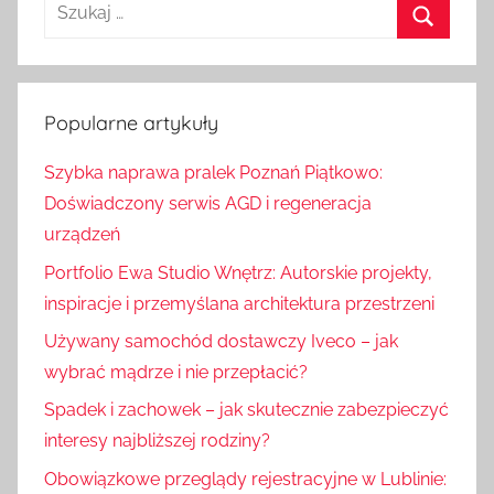
S
z
S
u
z
k
u
Popularne artykuły
a
k
j
Szybka naprawa pralek Poznań Piątkowo:
a
:
Doświadczony serwis AGD i regeneracja
j
urządzeń
Portfolio Ewa Studio Wnętrz: Autorskie projekty,
inspiracje i przemyślana architektura przestrzeni
Używany samochód dostawczy Iveco – jak
wybrać mądrze i nie przepłacić?
Spadek i zachowek – jak skutecznie zabezpieczyć
interesy najbliższej rodziny?
Obowiązkowe przeglądy rejestracyjne w Lublinie: