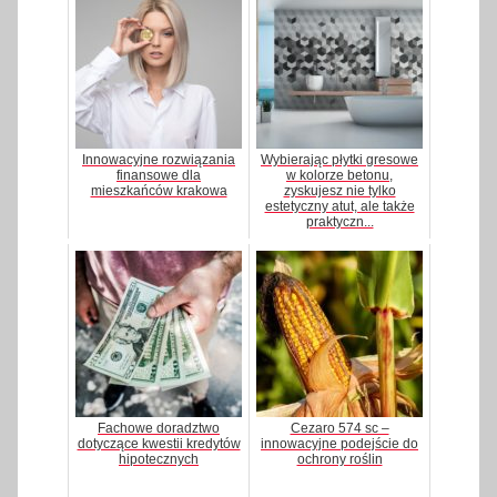
Innowacyjne rozwiązania
Wybierając płytki gresowe
finansowe dla
w kolorze betonu,
mieszkańców krakowa
zyskujesz nie tylko
estetyczny atut, ale także
praktyczn...
Fachowe doradztwo
Cezaro 574 sc –
dotyczące kwestii kredytów
innowacyjne podejście do
hipotecznych
ochrony roślin