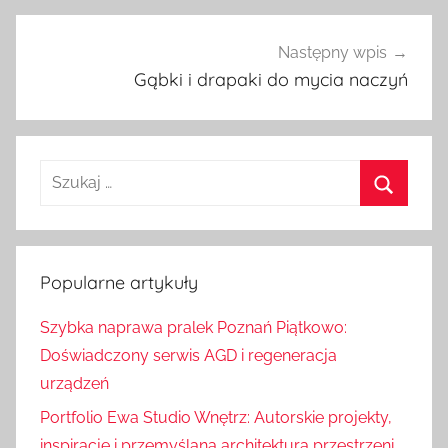
Następny wpis
Gąbki i drapaki do mycia naczyń
S
z
S
u
z
k
u
Popularne artykuły
a
k
j
Szybka naprawa pralek Poznań Piątkowo:
a
:
Doświadczony serwis AGD i regeneracja
j
urządzeń
Portfolio Ewa Studio Wnętrz: Autorskie projekty,
inspiracje i przemyślana architektura przestrzeni