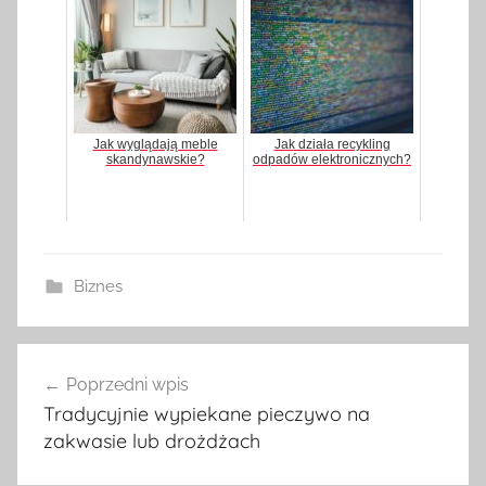
Jak wyglądają meble
Jak działa recykling
skandynawskie?
odpadów elektronicznych?
Biznes
Poprzedni wpis
Nawigacja
Tradycyjnie wypiekane pieczywo na
wpisu
zakwasie lub drożdżach