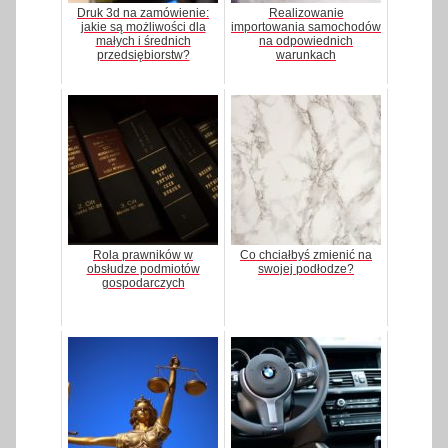
Druk 3d na zamówienie:
Realizowanie
jakie są możliwości dla
importowania samochodów
małych i średnich
na odpowiednich
przedsiębiorstw?
warunkach
Rola prawników w
Co chciałbyś zmienić na
obsłudze podmiotów
swojej podłodze?
gospodarczych