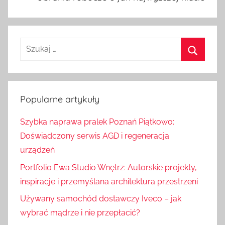
S
z
S
u
z
k
u
Popularne artykuły
a
k
j
Szybka naprawa pralek Poznań Piątkowo:
a
:
Doświadczony serwis AGD i regeneracja
j
urządzeń
Portfolio Ewa Studio Wnętrz: Autorskie projekty,
inspiracje i przemyślana architektura przestrzeni
Używany samochód dostawczy Iveco – jak
wybrać mądrze i nie przepłacić?