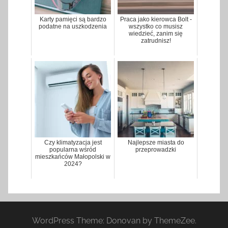
Karty pamięci są bardzo
Praca jako kierowca Bolt -
podatne na uszkodzenia
wszystko co musisz
wiedzieć, zanim się
zatrudnisz!
Czy klimatyzacja jest
Najlepsze miasta do
popularna wśród
przeprowadzki
mieszkańców Małopolski w
2024?
WordPress Theme: Donovan by ThemeZee.