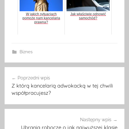
W jakich sytuacjach
Jak właściwie odnowić
pomoże nam kancelaria
samochód?
prawna?
Biznes
Poprzedni wpis
Nawigacja
Z którą kancelarią adwokacką w tej chwili
wpisu
współpracujesz?
Następny wpis
Ubrania robocze o jak najwyższej klasie