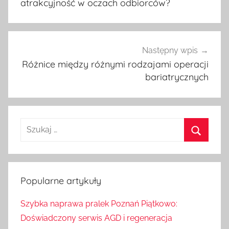
atrakcyjność w oczach odbiorców?
Następny wpis
Różnice między różnymi rodzajami operacji
bariatrycznych
S
z
S
u
z
k
u
Popularne artykuły
a
k
j
Szybka naprawa pralek Poznań Piątkowo:
a
:
Doświadczony serwis AGD i regeneracja
j