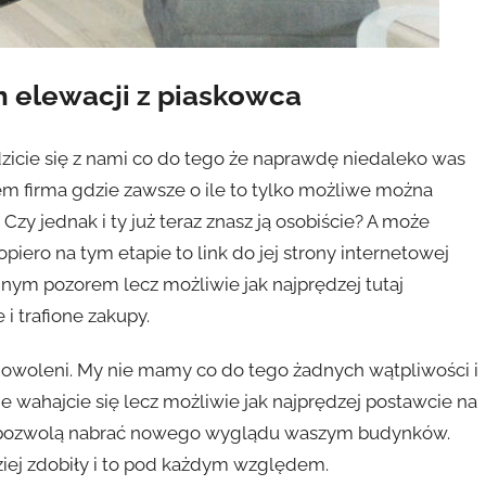
 elewacji z piaskowca
icie się z nami co do tego że naprawdę niedaleko was
m firma gdzie zawsze o ile to tylko możliwe można
Czy jednak i ty już teraz znasz ją osobiście? A może
opiero na tym etapie to link do jej strony internetowej
nym pozorem lecz możliwie jak najprędzej tutaj
i trafione zakupy.
zadowoleni. My nie mamy co do tego żadnych wątpliwości i
ie wahajcie się lecz możliwie jak najprędzej postawcie na
o pozwolą nabrać nowego wyglądu waszym budynków.
ziej zdobiły i to pod każdym względem.