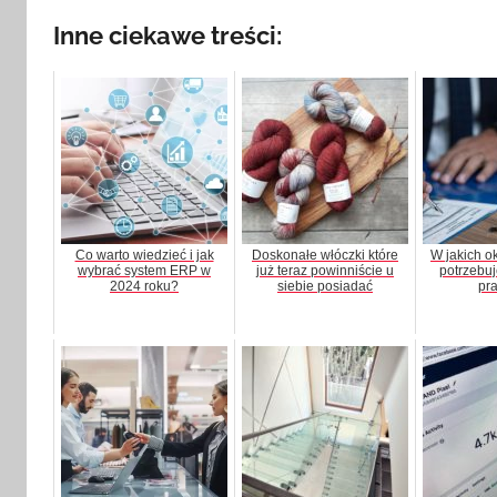
Inne ciekawe treści:
Co warto wiedzieć i jak
Doskonałe włóczki które
W jakich o
wybrać system ERP w
już teraz powinniście u
potrzebu
2024 roku?
siebie posiadać
pr