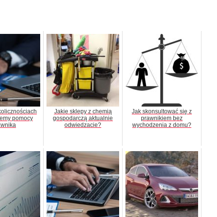
kolicznościach
Jakie sklepy z chemią
Jak skonsultować się z
jemy pomocy
gospodarczą aktualnie
prawnikiem bez
awnika
odwiedzacie?
wychodzenia z domu?