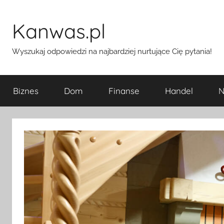
Przejdź
do
Kanwas.pl
treści
Wyszukaj odpowiedzi na najbardziej nurtujące Cię pytania!
Biznes
Dom
Finanse
Handel
N