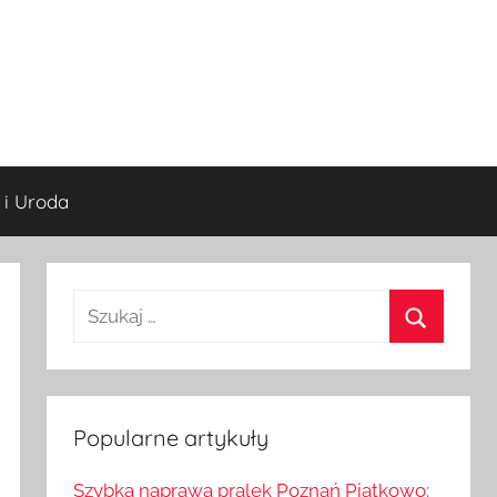
 i Uroda
S
z
S
u
z
k
u
a
Popularne artykuły
k
j
a
Szybka naprawa pralek Poznań Piątkowo: