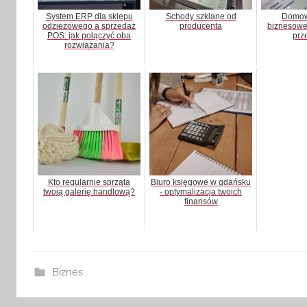
System ERP dla sklepu
Schody szklane od
Domow
odzieżowego a sprzedaż
producenta
biznesowe,
POS: jak połączyć oba
prz
rozwiązania?
Kto regularnie sprząta
Biuro księgowe w gdańsku
twoją galerię handlową?
- optymalizacja twoich
finansów
Biznes