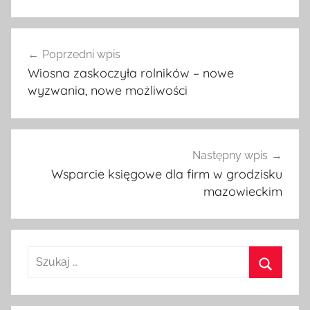
Poprzedni wpis
Nawigacja
Wiosna zaskoczyła rolników – nowe
wpisu
wyzwania, nowe możliwości
Następny wpis
Wsparcie księgowe dla firm w grodzisku
mazowieckim
S
z
S
u
z