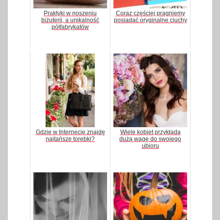
Praktyki w noszeniu
Coraz częściej pragniemy
biżuterii, a unikalność
posiadać oryginalne ciuchy
półfabrykatów
Gdzie w Internecie znajdę
Wiele kobiet przykłada
najtańsze torebki?
dużą wagę do swojego
ubioru