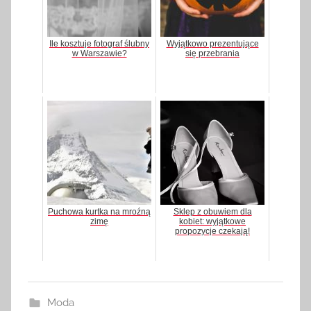
Ile kosztuje fotograf ślubny
Wyjątkowo prezentujące
w Warszawie?
się przebrania
Puchowa kurtka na mroźną
Sklep z obuwiem dla
zimę
kobiet: wyjątkowe
propozycje czekają!
Moda