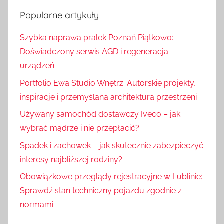
k
u
Popularne artykuły
a
k
j
Szybka naprawa pralek Poznań Piątkowo:
a
:
Doświadczony serwis AGD i regeneracja
j
urządzeń
Portfolio Ewa Studio Wnętrz: Autorskie projekty,
inspiracje i przemyślana architektura przestrzeni
Używany samochód dostawczy Iveco – jak
wybrać mądrze i nie przepłacić?
Spadek i zachowek – jak skutecznie zabezpieczyć
interesy najbliższej rodziny?
Obowiązkowe przeglądy rejestracyjne w Lublinie:
Sprawdź stan techniczny pojazdu zgodnie z
normami