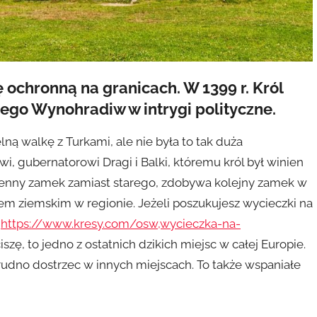
 ochronną na granicach. W 1399 r. Król
go Wynohradiw w intrygi polityczne.
ną walkę z Turkami, ale nie była to tak duża
i, gubernatorowi Dragi i Balki, któremu król był winien
ienny zamek zamiast starego, zdobywa kolejny zamek w
lem ziemskim w regionie. Jeżeli poszukujesz wycieczki na
e
https://www.kresy.com/osw,wycieczka-na-
iszę, to jedno z ostatnich dzikich miejsc w całej Europie.
rudno dostrzec w innych miejscach. To także wspaniałe