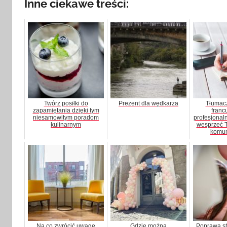
Inne ciekawe treści:
Twórz posiłki do
Prezent dla wędkarza
Tłumacz
zapamiętania dzięki tym
franc
niesamowitym poradom
profesjonal
kulinarnym
wesprzeć T
komun
Na co zwrócić uwagę
Gdzie można
Poprawa st