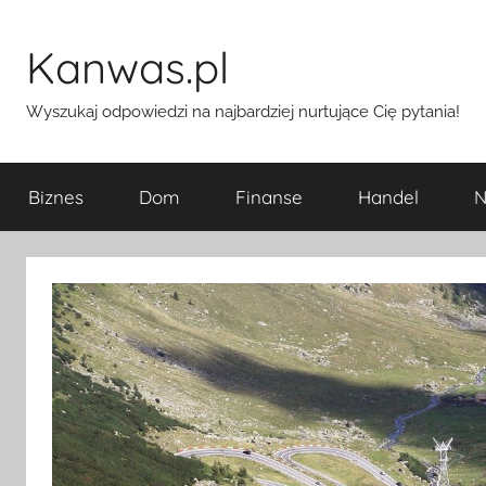
Przejdź
do
Kanwas.pl
treści
Wyszukaj odpowiedzi na najbardziej nurtujące Cię pytania!
Biznes
Dom
Finanse
Handel
N