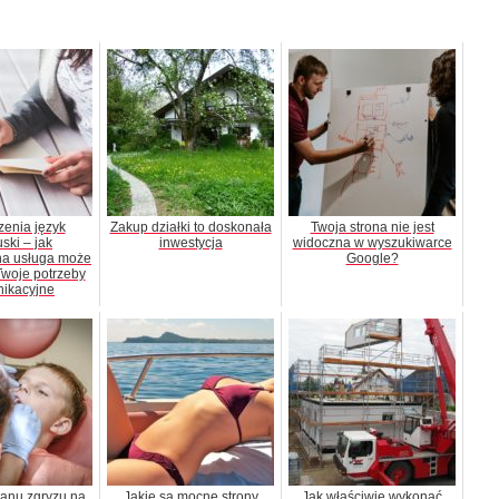
enia język
Zakup działki to doskonała
Twoja strona nie jest
uski – jak
inwestycja
widoczna w wyszukiwarce
na usługa może
Google?
woje potrzeby
ikacyjne
anu zgryzu na
Jakie są mocne strony
Jak właściwie wykonać