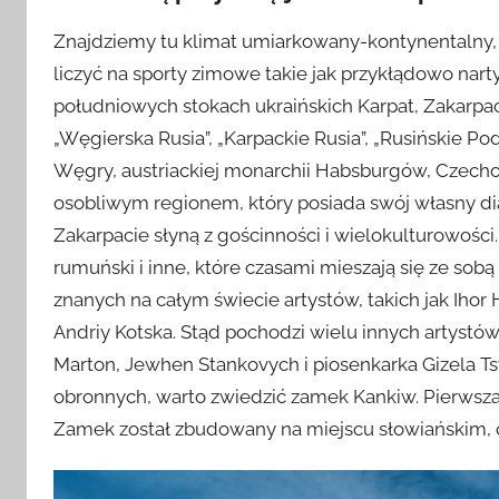
Znajdziemy tu klimat umiarkowany-kontynentalny, 
liczyć na sporty zimowe takie jak przykłądowo nar
południowych stokach ukraińskich Karpat, Zakarpaci
„Węgierska Rusia”, „Karpackie Rusia”, „Rusińskie Po
Węgry, austriackiej monarchii Habsburgów, Czecho
osobliwym regionem, który posiada swój własny dia
Zakarpacie słyną z gościnności i wielokulturowości. 
rumuński i inne, które czasami mieszają się ze sobą 
znanych na całym świecie artystów, takich jak Ihor H
Andriy Kotska. Stąd pochodzi wielu innych artystów
Marton, Jewhen Stankovych i piosenkarka Gizela T
obronnych, warto zwiedzić zamek Kankiw. Pierwsza
Zamek został zbudowany na miejscu słowiańskim, 