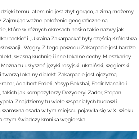
dzięki temu latem nie jest zbyt gorąco, a zimą możemy
ty. Zajmując ważne położenie geograficzne na
e, które w różnych okresach nosiło takie nazwy jak
dkarpackie” i „Ukraina Zakarpacka” były częścią Królestwa
słowacji i Węgry. Z tego powodu Zakarpacie jest bardzo
lekt, własną kuchnię i inne lokalne cechy. Mieszkańcy
Można tu usłyszeć języki rosyjski, ukraiński, węgierski,
i tworzą lokalny dialekt. Zakarpacie jest ojczyzną
rabar, Adalbert Erdeli, Yosyp Bokshai, Fedir Manailo i
, takich jak kompozytorzy Dezyderyi Zador, Stepan
sypola. Znajdziemy tu wiele wspaniałych budowli
 warowna osada w tym miejscu pojawiła się w XI wieku.
o czym świadczy kronika węgierska.