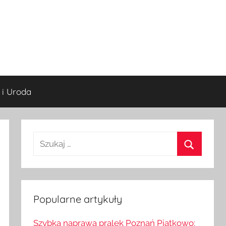
 i Uroda
S
z
S
u
z
k
u
a
Popularne artykuły
k
j
a
Szybka naprawa pralek Poznań Piątkowo: