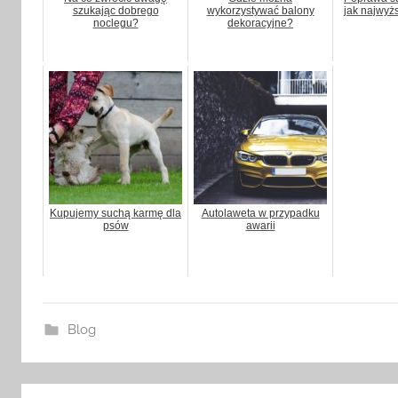
szukając dobrego
wykorzystywać balony
jak najwyż
noclegu?
dekoracyjne?
Kupujemy suchą karmę dla
Autolaweta w przypadku
psów
awarii
Blog