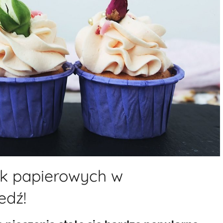
k papierowych w
edź!