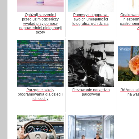
Opóźnij starzenie i
Pomysły na poprawę
Opakowani
przedłuż młodzieńczy
swoich umiejętności
niezbędn
wygląd przy pomocy
fotograficznych dzisiaj
gastronomi
odpowiedniej pielęgnacji
ż
skóry
Porządne szkoły
Frezowanie narzędzia
Różana szk
programowania dla dzieci i
palcowymi
na was
ich cechy