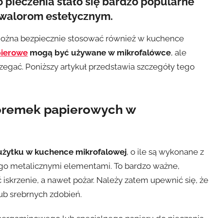
 pieczenia stało się bardzo popularne
z walorom estetycznym.
 można bezpiecznie stosować również w kuchence
pierowe
mogą być używane w mikrofalówce
, ale
rzegać. Poniższy artykuł przedstawia szczegóły tego
oremek papierowych w
użytku w kuchence mikrofalowej
, o ile są wykonane z
go metalicznymi elementami. To bardzo ważne,
krzenie, a nawet pożar. Należy zatem upewnić się, że
lub srebrnych zdobień.