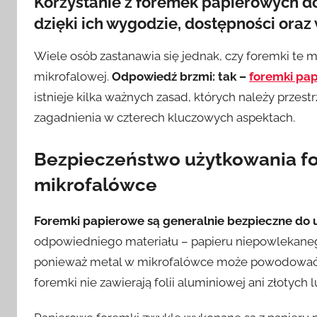
Korzystanie z foremek papierowych do
dzięki ich wygodzie, dostępności ora
Wiele osób zastanawia się jednak, czy foremki te
mikrofalowej.
Odpowiedź brzmi: tak –
foremki pa
istnieje kilka ważnych zasad, których należy przest
zagadnienia w czterech kluczowych aspektach.
Bezpieczeństwo użytkowania f
mikrofalówce
Foremki papierowe są generalnie bezpieczne do 
odpowiedniego materiału – papieru niepowlekane
ponieważ metal w mikrofalówce może powodować is
foremki nie zawierają folii aluminiowej ani złotych 