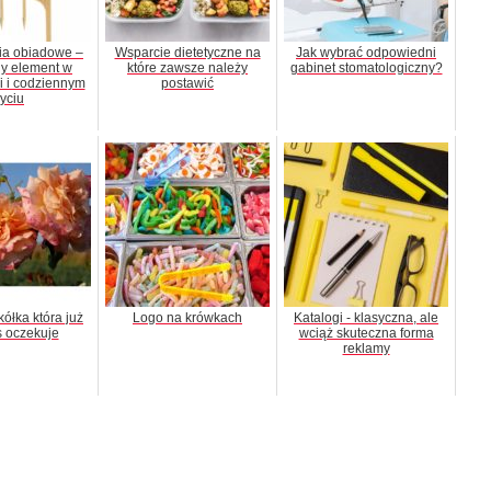
a obiadowe –
Wsparcie dietetyczne na
Jak wybrać odpowiedni
y element w
które zawsze należy
gabinet stomatologiczny?
i i codziennym
postawić
yciu
ółka która już
Logo na krówkach
Katalogi - klasyczna, ale
 oczekuje
wciąż skuteczna forma
reklamy