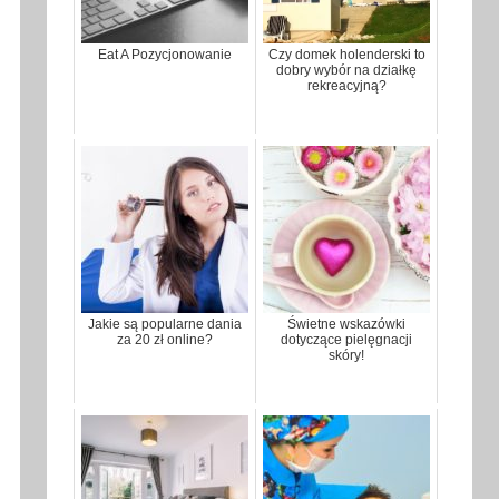
Eat A Pozycjonowanie
Czy domek holenderski to
dobry wybór na działkę
rekreacyjną?
Jakie są popularne dania
Świetne wskazówki
za 20 zł online?
dotyczące pielęgnacji
skóry!