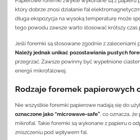
Papierowe foremki zwykle wykonane są z papieru 
który dobrze znosi działanie fal elektromagnetycz
długa ekspozycja na wysoką temperaturę może spo
tego powodu zawsze warto stosować krótszy czas 
Jeśli foremki są stosowane zgodnie z zaleceniami p
Należy jednak unikać pozostawiania pustych fo
przegrzać. Zawsze powinny być wypełnione ciaste
energii mikrofalowej.
Rodzaje foremek papierowych 
Nie wszystkie foremki papierowe nadają się do uż
oznaczone jako “microwave-safe”
, co oznacza, że
mikrofal. Takie foremki są wykonane z papieru o od
zniszczeniu pod wpływem fal.