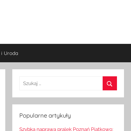
 i Uroda
S
z
S
u
z
k
u
a
Popularne artykuły
k
j
a
Szybka naprawa pralek Poznań Piątkowo: