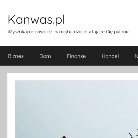
Przejdź
do
Kanwas.pl
treści
Wyszukaj odpowiedzi na najbardziej nurtujące Cię pytania!
Biznes
Dom
Finanse
Handel
N