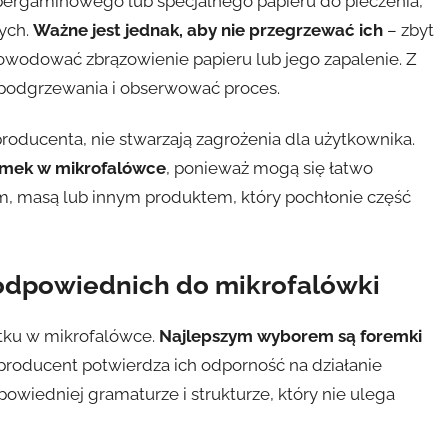
pergaminowego lub specjalnego papieru do pieczenia,
nych.
Ważne jest jednak, aby nie przegrzewać ich
– zbyt
wodować zbrązowienie papieru lub jego zapalenie. Z
podgrzewania i obserwować proces.
roducenta, nie stwarzają zagrożenia dla użytkownika.
remek w mikrofalówce
, ponieważ mogą się łatwo
m, masą lub innym produktem, który pochłonie część
odpowiednich do mikrofalówki
ytku w mikrofalówce.
Najlepszym wyborem są foremki
 producent potwierdza ich odporność na działanie
powiedniej gramaturze i strukturze, który nie ulega