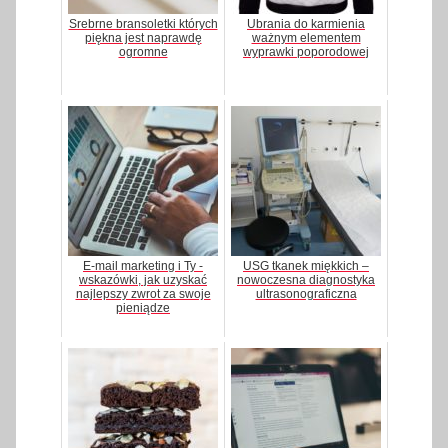
Srebrne bransoletki których
Ubrania do karmienia
piękna jest naprawdę
ważnym elementem
ogromne
wyprawki poporodowej
E-mail marketing i Ty -
USG tkanek miękkich –
wskazówki, jak uzyskać
nowoczesna diagnostyka
najlepszy zwrot za swoje
ultrasonograficzna
pieniądze