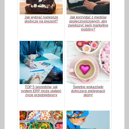
Jak wybrać najlepsze
Jak korzystać z mediów
słodycze na prezent?
społecznościowych, aby
zwiększyć swój marketing
mobilny?
TOP 5 sposobów, jak
Świetne wskazówki
system ERP może ułatwić
dotyczące pielęgnacji
życie przedsiębiorcy
skóry!