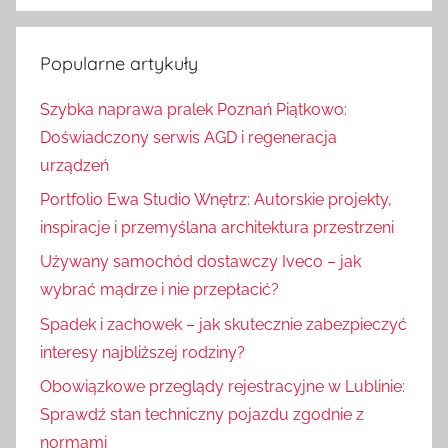
S
u
z
k
u
Popularne artykuły
a
k
j
Szybka naprawa pralek Poznań Piątkowo:
a
:
Doświadczony serwis AGD i regeneracja
j
urządzeń
Portfolio Ewa Studio Wnętrz: Autorskie projekty,
inspiracje i przemyślana architektura przestrzeni
Używany samochód dostawczy Iveco – jak
wybrać mądrze i nie przepłacić?
Spadek i zachowek – jak skutecznie zabezpieczyć
interesy najbliższej rodziny?
Obowiązkowe przeglądy rejestracyjne w Lublinie:
Sprawdź stan techniczny pojazdu zgodnie z
normami